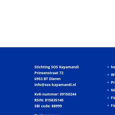
Stichting SOS Kayamandi
h
Prinsenstraat 72
Wi
6953 BT Dieren
Pr
info@sos-kayamandi.nl
N
KvK-nummer: 09150244
Fi
RSIN: 815835140
F
SBI code: 88999