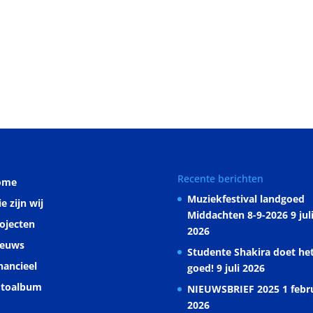
Recente berichten
ome
Muziekfestival landgoed
e zijn wij
Middachten 8-9-2026
9 jul
ojecten
2026
ieuws
Studente Shakira doet he
nancieel
goed!
9 juli 2026
otoalbum
NIEUWSBRIEF 2025
1 febr
2026