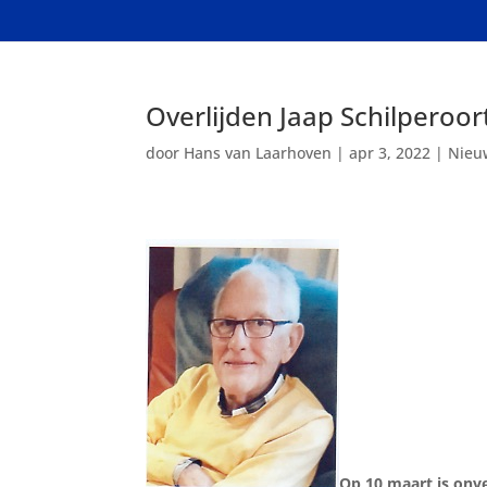
Overlijden Jaap Schilperoor
door
Hans van Laarhoven
|
apr 3, 2022
|
Nieu
Op 10 maart is onv