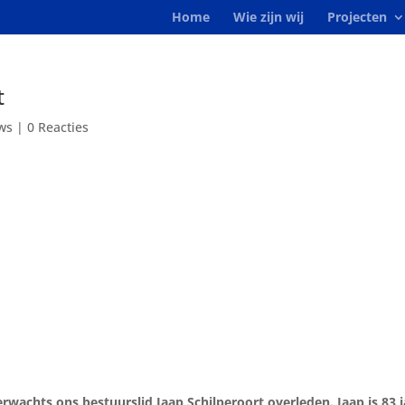
Home
Wie zijn wij
Projecten
t
ws
|
0 Reacties
erwachts ons
bestuurslid Jaap Schilperoort overleden. Jaap is 83 j