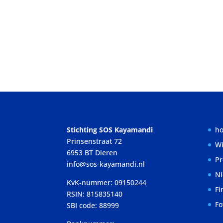
Stichting SOS Kayamandi
h
Prinsenstraat 72
Wi
6953 BT Dieren
Pr
info@sos-kayamandi.nl
N
KvK-nummer: 09150244
Fi
RSIN: 815835140
Fo
SBI code: 88999