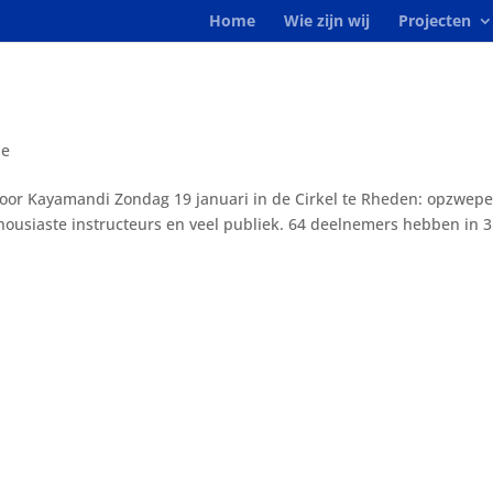
Home
Wie zijn wij
Projecten
ie
 voor Kayamandi Zondag 19 januari in de Cirkel te Rheden: opzwep
housiaste instructeurs en veel publiek. 64 deelnemers hebben in 